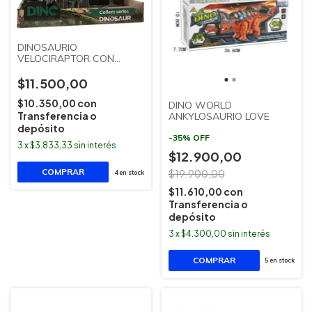
DINOSAURIO
VELOCIRAPTOR CON
ARBOL JEM
$11.500,00
$10.350,00
con
DINO WORLD
Transferencia o
ANKYLOSAURIO LOVE
depósito
-
35
%
OFF
3
x
$3.833,33
sin interés
$12.900,00
$19.900,00
4
en stock
$11.610,00
con
Transferencia o
depósito
3
x
$4.300,00
sin interés
5
en stock