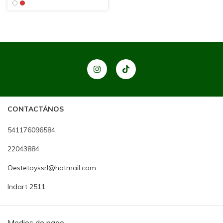
CONTACTÁNOS
541176096584
22043884
Oestetoyssrl@hotmail.com
Indart 2511
Medios de pago