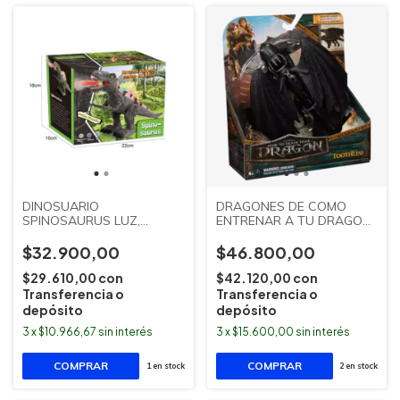
DINOSUARIO
DRAGONES DE COMO
SPINOSAURUS LUZ,
ENTRENAR A TU DRAGON
SONIDO UY HUMO DN21
CAFFARO
LOVE
$32.900,00
$46.800,00
$29.610,00
con
$42.120,00
con
Transferencia o
Transferencia o
depósito
depósito
3
x
$10.966,67
sin interés
3
x
$15.600,00
sin interés
COMPRAR
1
en stock
2
en stock