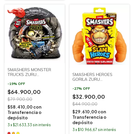
SMASHERS MONSTER
TRUCKS ZURU
SMASHERS HEROES
SUDAMERICANA
GORILA ZURU
-
19
%
OFF
SUDAMERICANA
-
27
%
OFF
$64.900,00
$32.900,00
$79.900,00
$44.900,00
$58.410,00
con
$29.610,00
con
Transferencia o
Transferencia o
depósito
depósito
3
x
$21.633,33
sin interés
3
x
$10.966,67
sin interés