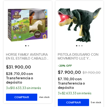
HORSE FAMILY AVENTURA
PISTOLA DISUSARIO CON
EN EL ESTABLO CABALLO
MOVIMIENTO LUZ Y
Y POTRILLO 26
SONIDO ISAKITO JUEGOS Y
ACCESORIOS ISAKITO
JUEGUETES
-
20
%
OFF
$31.900,00
$7.900,00
$9.900,00
$28.710,00
con
Transferencia o
$7.110,00
con
depósito
Transferencia o
depósito
3
x
$10.633,33
sin interés
3
x
$2.633,33
sin interés
4
en stock
5
en stock