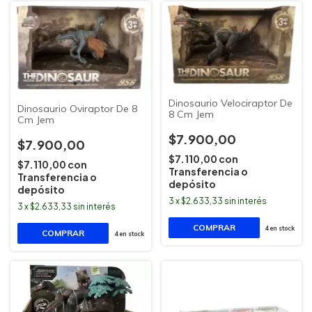
Dinosaurio Velociraptor De
Dinosaurio Oviraptor De 8
8 Cm Jem
Cm Jem
$7.900,00
$7.900,00
$7.110,00
con
$7.110,00
con
Transferencia o
Transferencia o
depósito
depósito
3
x
$2.633,33
sin interés
3
x
$2.633,33
sin interés
4
en stock
4
en stock