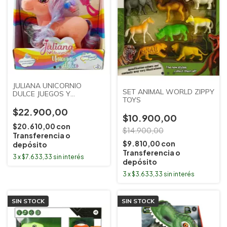
JULIANA UNICORNIO
SET ANIMAL WORLD ZIPPY
DULCE JUEGOS Y
TOYS
JUGUETES
$22.900,00
$10.900,00
$20.610,00
con
$14.900,00
Transferencia o
$9.810,00
con
depósito
Transferencia o
3
x
$7.633,33
sin interés
depósito
3
x
$3.633,33
sin interés
SIN STOCK
SIN STOCK