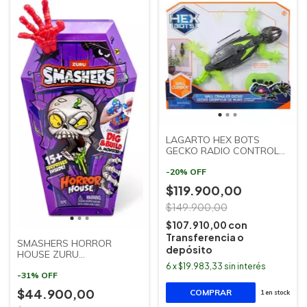
LAGARTO HEX BOTS
GECKO RADIO CONTROL
CAFFARO
-
20
%
OFF
$119.900,00
$149.900,00
$107.910,00
con
Transferencia o
SMASHERS HORROR
depósito
HOUSE ZURU
SUDAMERICANA
6
x
$19.983,33
sin interés
-
31
%
OFF
$44.900,00
1
en stock