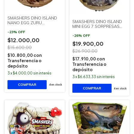
SMASHERS DINO ISLAND
SMASHERS DINO ISLAND
NANO EGG ZURU
MINI EGG 7 SORPRESAS
SUDAMERICANA
ZURU SUDAMERICANA
-
23
%
OFF
-
26
%
OFF
$12.000,00
$19.900,00
$15.600,00
$26.900,00
$10.800,00
con
$17.910,00
con
Transferencia o
Transferencia o
depósito
depósito
3
x
$4.000,00
sin interés
3
x
$6.633,33
sin interés
4
en stock
4
en stock