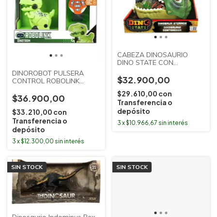
CABEZA DINOSAURIO
DINO STATE CON
MINIDINOS LADAI
DINOROBOT PULSERA
$32.900,00
CONTROL ROBOLINK
DINOTROM ISAKITO
$29.610,00
con
$36.900,00
Transferencia o
depósito
$33.210,00
con
Transferencia o
3
x
$10.966,67
sin interés
depósito
3
x
$12.300,00
sin interés
SIN STOCK
SIN STOCK