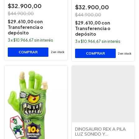
$32.900,00
$32.900,00
$44.900,00
$44.900,00
$29.610,00
con
$29.610,00
con
Transferencia o
Transferencia o
depósito
depósito
3
x
$10.966,67
sin interés
3
x
$10.966,67
sin interés
2
en stock
2
en stock
DINOSAURIO REX A PILA
LUZ SONIDO Y
MOVIMENTO ACUATOYS