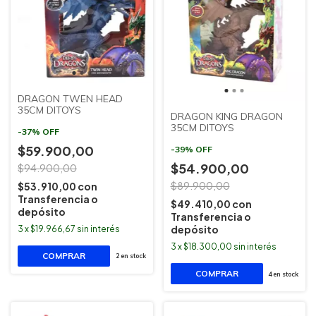
DRAGON TWEN HEAD
35CM DITOYS
DRAGON KING DRAGON
35CM DITOYS
-
37
%
OFF
$59.900,00
-
39
%
OFF
$54.900,00
$94.900,00
$89.900,00
$53.910,00
con
Transferencia o
$49.410,00
con
depósito
Transferencia o
depósito
3
x
$19.966,67
sin interés
3
x
$18.300,00
sin interés
2
en stock
4
en stock