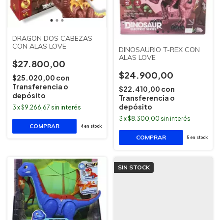
DRAGON DOS CABEZAS
CON ALAS LOVE
DINOSAURIO T-REX CON
ALAS LOVE
$27.800,00
$24.900,00
$25.020,00
con
Transferencia o
$22.410,00
con
depósito
Transferencia o
depósito
3
x
$9.266,67
sin interés
3
x
$8.300,00
sin interés
4
en stock
5
en stock
SIN STOCK