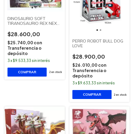
DINOSAURIO SOFT
TIRANOSAURIO REX NEXT
POINT
$28.600,00
PERRO ROBOT BULL DOG
$25.740,00
con
LOVE
Transferencia o
depósito
$28.900,00
3
x
$9.533,33
sin interés
$26.010,00
con
Transferencia o
2
en stock
depósito
3
x
$9.633,33
sin interés
2
en stock