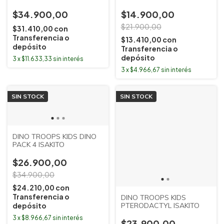
TOYS
$34.900,00
$14.900,00
$21.900,00
$31.410,00
con
Transferencia o
$13.410,00
con
depósito
Transferencia o
depósito
3
x
$11.633,33
sin interés
3
x
$4.966,67
sin interés
SIN STOCK
SIN STOCK
DINO TROOPS KIDS DINO
PACK 4 ISAKITO
$26.900,00
$34.900,00
$24.210,00
con
Transferencia o
DINO TROOPS KIDS
depósito
PTERODACTYL ISAKITO
3
x
$8.966,67
sin interés
$23.900,00