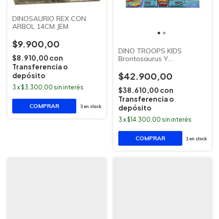
DINOSAURIO REX CON
ARBOL 14CM JEM
$9.900,00
DINO TROOPS KIDS
$8.910,00
con
Brontosaurus Y
Transferencia o
Pterodactyl ISAKITO
$42.900,00
depósito
3
x
$3.300,00
sin interés
$38.610,00
con
Transferencia o
depósito
3
en stock
3
x
$14.300,00
sin interés
1
en stock