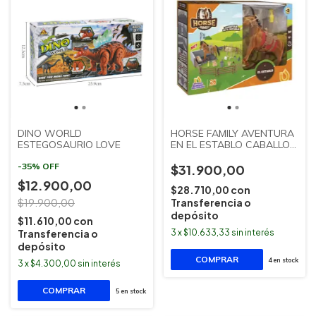
DINO WORLD
HORSE FAMILY AVENTURA
ESTEGOSAURIO LOVE
EN EL ESTABLO CABALLO
Y 26 ACCESORIOS ISAKITO
-
35
%
OFF
$31.900,00
$12.900,00
$28.710,00
con
$19.900,00
Transferencia o
depósito
$11.610,00
con
Transferencia o
3
x
$10.633,33
sin interés
depósito
4
en stock
3
x
$4.300,00
sin interés
5
en stock