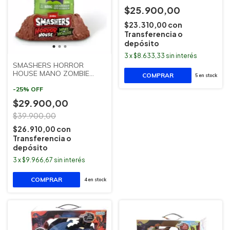
$25.900,00
$23.310,00
con
Transferencia o
depósito
3
x
$8.633,33
sin interés
SMASHERS HORROR
HOUSE MANO ZOMBIE
5
en stock
ZURU SUDAMERICANA
-
25
%
OFF
$29.900,00
$39.900,00
$26.910,00
con
Transferencia o
depósito
3
x
$9.966,67
sin interés
4
en stock