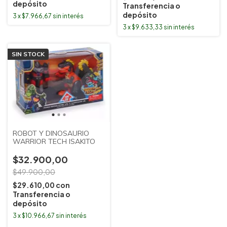
depósito
Transferencia o
depósito
3
x
$7.966,67
sin interés
3
x
$9.633,33
sin interés
SIN STOCK
ROBOT Y DINOSAURIO
WARRIOR TECH ISAKITO
$32.900,00
$49.900,00
$29.610,00
con
Transferencia o
depósito
3
x
$10.966,67
sin interés