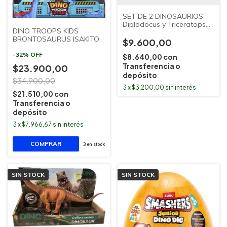
SET DE 2 DINOSAURIOS
Diplodocus y Triceratops
DINO TROOPS KIDS
JEM
BRONTOSAURUS ISAKITO
$9.600,00
-
32
%
OFF
$8.640,00
con
Transferencia o
$23.900,00
depósito
$34.900,00
3
x
$3.200,00
sin interés
$21.510,00
con
Transferencia o
depósito
3
x
$7.966,67
sin interés
3
en stock
SIN STOCK
SIN STOCK