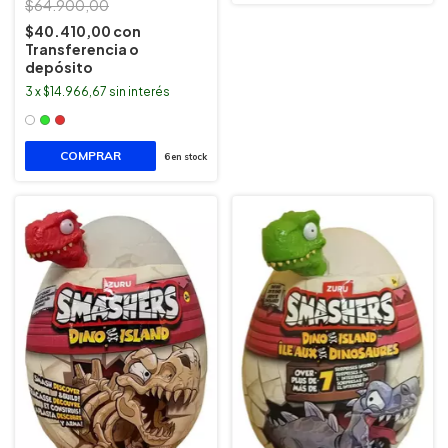
$64.900,00
$40.410,00
con
Transferencia o
depósito
3
x
$14.966,67
sin interés
COMPRAR
6
en stock