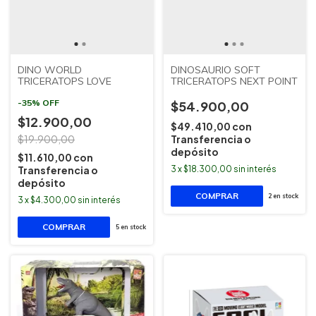
DINO WORLD
DINOSAURIO SOFT
TRICERATOPS LOVE
TRICERATOPS NEXT POINT
-
35
%
OFF
$54.900,00
$12.900,00
$49.410,00
con
$19.900,00
Transferencia o
depósito
$11.610,00
con
Transferencia o
3
x
$18.300,00
sin interés
depósito
2
en stock
3
x
$4.300,00
sin interés
5
en stock