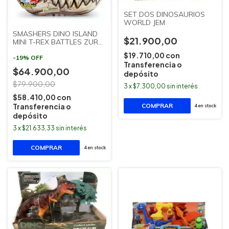
SET DOS DINOSAURIOS
WORLD JEM
SMASHERS DINO ISLAND
$21.900,00
MINI T-REX BATTLES ZURU
SUDAMERICANA
$19.710,00
con
-
19
%
OFF
Transferencia o
$64.900,00
depósito
$79.900,00
3
x
$7.300,00
sin interés
$58.410,00
con
Transferencia o
4
en stock
depósito
3
x
$21.633,33
sin interés
4
en stock