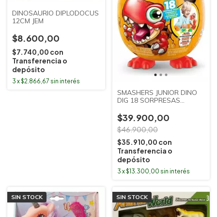
DINOSAURIO DIPLODOCUS
12CM JEM
$8.600,00
$7.740,00
con
Transferencia o
depósito
3
x
$2.866,67
sin interés
SMASHERS JUNIOR DINO
DIG 18 SORPRESAS
SUDAMERICANA
$39.900,00
$46.900,00
$35.910,00
con
Transferencia o
depósito
3
x
$13.300,00
sin interés
SIN STOCK
SIN STOCK