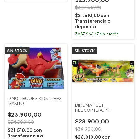
$34.900,00
$21.510,00
con
Transferencia o
depósito
3
x
$7.966,67
sin interés
SIN STOCK
SIN STOCK
DINO TROOPS KIDS T-REX
ISAKITO
DINOMAT SET
HELICOPTERO Y
$23.900,00
PERSONAJES CON LUZ Y
SONIDO ISAKITO
$28.900,00
$34.900,00
$34.900,00
$21.510,00
con
Transferencia o
$26.010,00
con