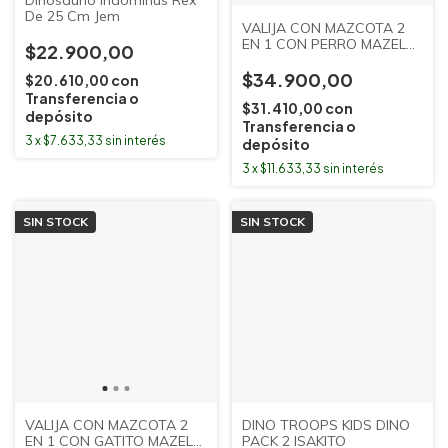
Dinosaurio Indominus Rex
De 25 Cm Jem
VALIJA CON MAZCOTA 2
EN 1 CON PERRO MAZEL
$22.900,00
TOYS
$34.900,00
$20.610,00
con
Transferencia o
$31.410,00
con
depósito
Transferencia o
3
x
$7.633,33
sin interés
depósito
3
x
$11.633,33
sin interés
SIN STOCK
SIN STOCK
VALIJA CON MAZCOTA 2
DINO TROOPS KIDS DINO
EN 1 CON GATITO MAZEL
PACK 2 ISAKITO