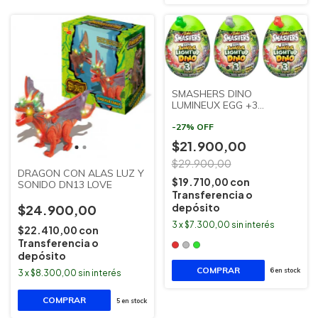
SMASHERS DINO
LUMINEUX EGG +3
SORPRESAS ZURU
SUDAMERICANA
-
27
%
OFF
$21.900,00
$29.900,00
DRAGON CON ALAS LUZ Y
$19.710,00
con
SONIDO DN13 LOVE
Transferencia o
depósito
$24.900,00
3
x
$7.300,00
sin interés
$22.410,00
con
Transferencia o
depósito
COMPRAR
6
en stock
3
x
$8.300,00
sin interés
5
en stock