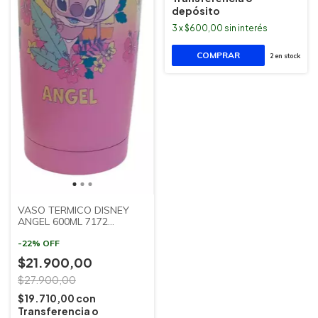
depósito
3
x
$600,00
sin interés
2
en stock
VASO TERMICO DISNEY
ANGEL 600ML 7172
CLANDY
-
22
%
OFF
$21.900,00
$27.900,00
$19.710,00
con
Transferencia o