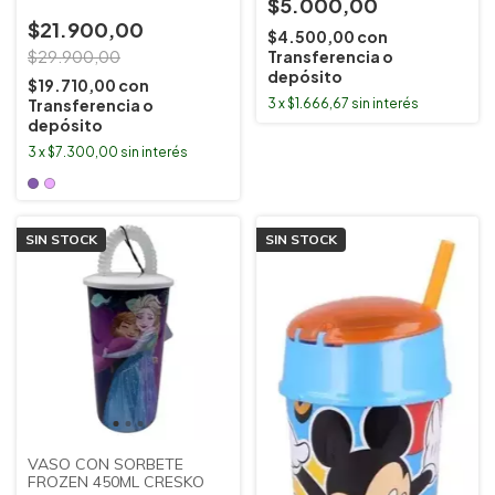
$5.000,00
$21.900,00
$4.500,00
con
Transferencia o
$29.900,00
depósito
$19.710,00
con
3
x
$1.666,67
sin interés
Transferencia o
depósito
3
x
$7.300,00
sin interés
SIN STOCK
SIN STOCK
VASO CON SORBETE
FROZEN 450ML CRESKO