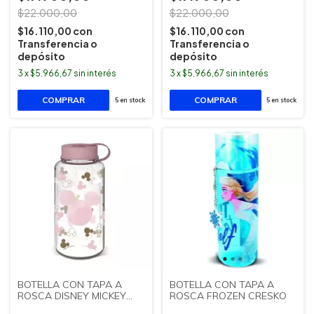
$22.000,00
$22.000,00
$16.110,00
con
$16.110,00
con
Transferencia o
Transferencia o
depósito
depósito
3
x
$5.966,67
sin interés
3
x
$5.966,67
sin interés
5
en stock
5
en stock
BOTELLA CON TAPA A
BOTELLA CON TAPA A
ROSCA DISNEY MICKEY
ROSCA FROZEN CRESKO
CRESKO