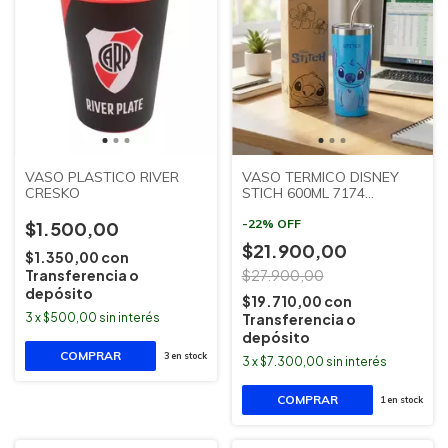
VASO PLASTICO RIVER
VASO TERMICO DISNEY
CRESKO
STICH 600ML 7174
CLANDY
-
22
%
OFF
$1.500,00
$21.900,00
$1.350,00
con
Transferencia o
$27.900,00
depósito
$19.710,00
con
3
x
$500,00
sin interés
Transferencia o
depósito
3
en stock
3
x
$7.300,00
sin interés
1
en stock