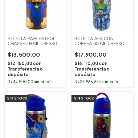
BOTELLA PAW PATROL
BOTELLA AFA CON
CHASSE 350ML CRESKO
CORREA 600ML CRESKO
$13.500,00
$17.900,00
$12.150,00
con
$16.110,00
con
Transferencia o
Transferencia o
depósito
depósito
3
x
$4.500,00
sin interés
3
x
$5.966,67
sin interés
SIN STOCK
SIN STOCK