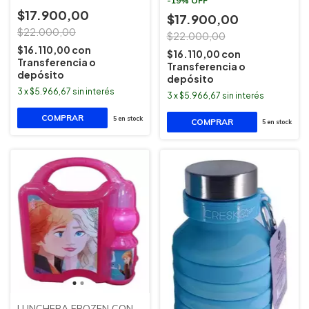
-
19
%
OFF
$17.900,00
$17.900,00
$22.000,00
$22.000,00
$16.110,00
con
$16.110,00
con
Transferencia o
Transferencia o
depósito
depósito
3
x
$5.966,67
sin interés
3
x
$5.966,67
sin interés
5
en stock
5
en stock
LUNCHERA FROZEN CON