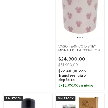
VASO TERMICO DISNEY
MINNIE MOUSE 900ML 7185
CLANDY
$24.900,00
$31.900,00
$22.410,00
con
Transferencia o
depósito
3
x
$8.300,00
sin interés
SIN STOCK
SIN STOCK