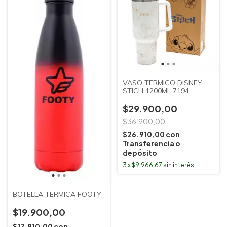
VASO TERMICO DISNEY
STICH 1200ML 7194
CLANDY
$29.900,00
$36.900,00
$26.910,00
con
Transferencia o
depósito
3
x
$9.966,67
sin interés
BOTELLA TERMICA FOOTY
$19.900,00
$17.910,00
con