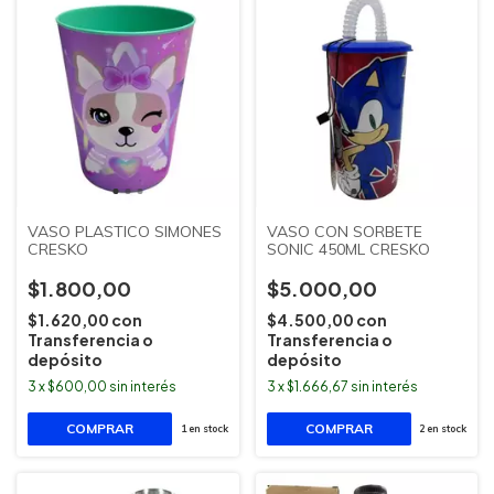
VASO PLASTICO SIMONES
VASO CON SORBETE
CRESKO
SONIC 450ML CRESKO
$1.800,00
$5.000,00
$1.620,00
con
$4.500,00
con
Transferencia o
Transferencia o
depósito
depósito
3
x
$600,00
sin interés
3
x
$1.666,67
sin interés
1
en stock
2
en stock