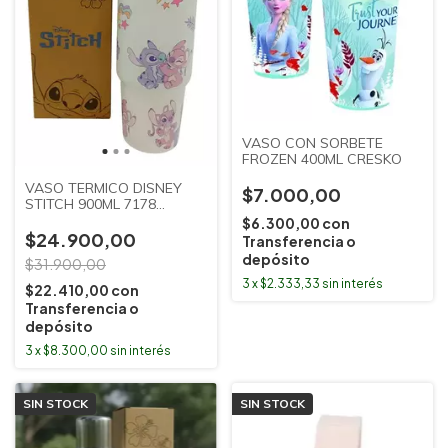
VASO CON SORBETE
FROZEN 400ML CRESKO
VASO TERMICO DISNEY
$7.000,00
STITCH 900ML 7178
CLANDY
$6.300,00
con
$24.900,00
Transferencia o
depósito
$31.900,00
3
x
$2.333,33
sin interés
$22.410,00
con
Transferencia o
depósito
3
x
$8.300,00
sin interés
SIN STOCK
SIN STOCK