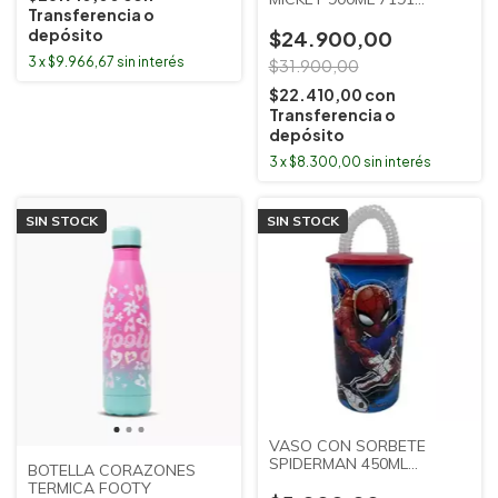
Transferencia o
CLANDY
depósito
$24.900,00
3
x
$9.966,67
sin interés
$31.900,00
$22.410,00
con
Transferencia o
depósito
3
x
$8.300,00
sin interés
SIN STOCK
SIN STOCK
VASO CON SORBETE
SPIDERMAN 450ML
BOTELLA CORAZONES
CRESKO
TERMICA FOOTY