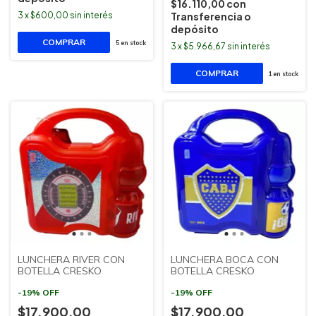
$16.110,00
con
3
x
$600,00
sin interés
Transferencia o
depósito
5
en stock
3
x
$5.966,67
sin interés
1
en stock
LUNCHERA RIVER CON
LUNCHERA BOCA CON
BOTELLA CRESKO
BOTELLA CRESKO
-
19
%
OFF
-
19
%
OFF
$17.900,00
$17.900,00