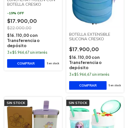
BOTELLA CRESKO
-
19
%
OFF
$17.900,00
$22.000,00
BOTELLA EXTENSIBLE
$16.110,00
con
SILICONA CRESKO
Transferencia o
depósito
$17.900,00
3
x
$5.966,67
sin interés
$16.110,00
con
Transferencia o
5
en stock
depósito
3
x
$5.966,67
sin interés
5
en stock
SIN STOCK
SIN STOCK