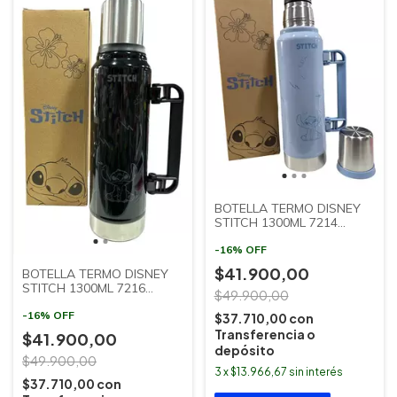
BOTELLA TERMO DISNEY
STITCH 1300ML 7214
CLANDY
-
16
%
OFF
$41.900,00
BOTELLA TERMO DISNEY
STITCH 1300ML 7216
$49.900,00
CLANDY
-
16
%
OFF
$37.710,00
con
Transferencia o
$41.900,00
depósito
$49.900,00
3
x
$13.966,67
sin interés
$37.710,00
con