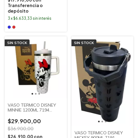
Transferencia o
depósito
3
x
$6.633,33
sin interés
SIN STOCK
SIN STOCK
VASO TERMICO DISNEY
MINNIE 1200ML 7194
CLANDY
$29.900,00
$36.900,00
VASO TERMICO DISNEY
$26.910,00
con
MICKEY 900ML 7191