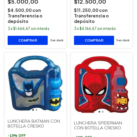
$5.000,00
$12.500,00
$4.500,00
con
$11.250,00
con
Transferencia o
Transferencia o
depósito
depósito
3
x
$1.666,67
sin interés
3
x
$4.166,67
sin interés
2
en stock
5
en stock
LUNCHERA BATMAN CON
LUNCHERA SPIDERMAN
BOTELLA CRESKO
CON BOTELLA CRESKO
-
19
%
OFF