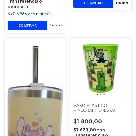
Transferencia o
1
en stock
depósito
3
x
$13.966,67
sin interés
1
en stock
VASO PLASTICO
MINECRAFT CRESKO
$1.800,00
$1.620,00
con
Transferencia o