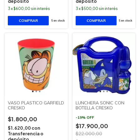
depósito
depósito
3
x
$600,00
sin interés
3
x
$500,00
sin interés
5
en stock
5
en stock
VASO PLASTICO GARFIELD
LUNCHERA SONIC CON
CRESKO
BOTELLA CRESKO
-
19
%
OFF
$1.800,00
$17.900,00
$1.620,00
con
Transferencia o
$22.000,00
depósito