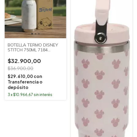
BOTELLA TERMO DISNEY
STITCH 750ML 7184
CLANDY
$32.900,00
$36.900,00
$29.610,00
con
Transferencia o
depósito
3
x
$10.966,67
sin interés