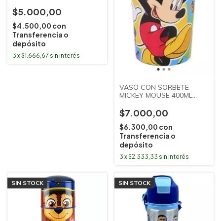
$5.000,00
$4.500,00
con
Transferencia o
depósito
3
x
$1.666,67
sin interés
VASO CON SORBETE
MICKEY MOUSE 400ML
CRESKO
$7.000,00
$6.300,00
con
Transferencia o
depósito
3
x
$2.333,33
sin interés
SIN STOCK
SIN STOCK