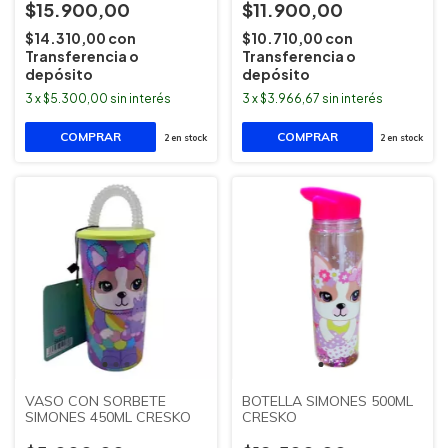
$15.900,00
$11.900,00
$14.310,00
con
$10.710,00
con
Transferencia o
Transferencia o
depósito
depósito
3
x
$5.300,00
sin interés
3
x
$3.966,67
sin interés
2
en stock
2
en stock
VASO CON SORBETE
BOTELLA SIMONES 500ML
SIMONES 450ML CRESKO
CRESKO