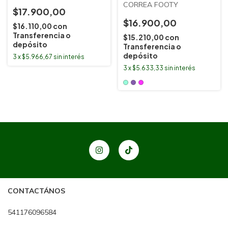
CORREA FOOTY
$17.900,00
$16.900,00
$16.110,00
con
Transferencia o
$15.210,00
con
depósito
Transferencia o
depósito
3
x
$5.966,67
sin interés
3
x
$5.633,33
sin interés
CONTACTÁNOS
541176096584